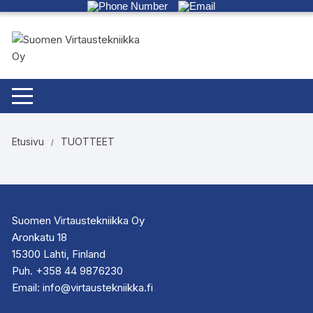
Siirry
suoraan
sisältöön
Etusivu
TUOTTEET
Suomen Virtaustekniikka Oy
Aronkatu 18
15300 Lahti, Finland
Puh. +358 44 9876230
Email: info@virtaustekniikka.fi