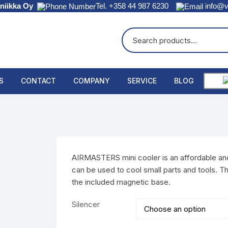
niikka Oy
Tel. +358 44 987 6230
info@vi
S
CONTACT
COMPANY
SERVICE
BLOG
AIRMASTERS mini cooler is an affordable an
can be used to cool small parts and tools. Th
the included magnetic base.
Silencer