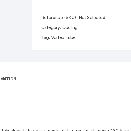
Reference (SKU):
Not Selected
Category:
Cooling
Tag:
Vortex Tube
RMATION
-teknologialla tuotetaan normaalista paineilmasta noin -7 ºC kylmä