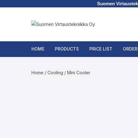
Suomen Virtaustek
Skip
to
content
HOME
PRODUCTS
PRICE LIST
ORDER
Blowing
Home
/
Cooling
/ Mini Cooler
Cooling
Pneumatic Conveyors
Static Electricity Removal
Accessories