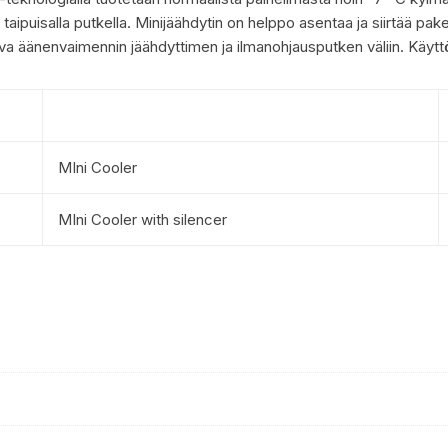
aipuisalla putkella. Minijäähdytin on helppo asentaa ja siirtää pake
 äänenvaimennin jäähdyttimen ja ilmanohjausputken väliin. Käyttöp
MIni Cooler
MIni Cooler with silencer