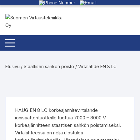
Siirry
suoraan
sisältöön
Etusivu
/
Staattisen sähkön poisto
/ Virtalähde EN 8 LC
HAUG EN 8 LC korkeajännitevirtalähde
ionisaattorituotteille tuottaa 7000 – 8000 V
korkeajännitteen staattisen sähkön poistamiseksi.
Virtalähteessä on neljä ulostuloa