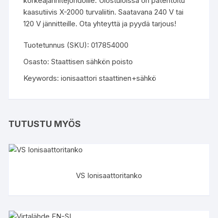
korkeajännitejohdoille. Ulostuloissa on patentoitu
kaasutiivis X-2000 turvaliitin. Saatavana 240 V tai
120 V jännitteille. Ota yhteyttä ja pyydä tarjous!
Tuotetunnus (SKU):
017854000
Osasto:
Staattisen sähkön poisto
Keywords:
ionisaattori staattinen+sähkö
TUTUSTU MYÖS
VS Ionisaattoritanko