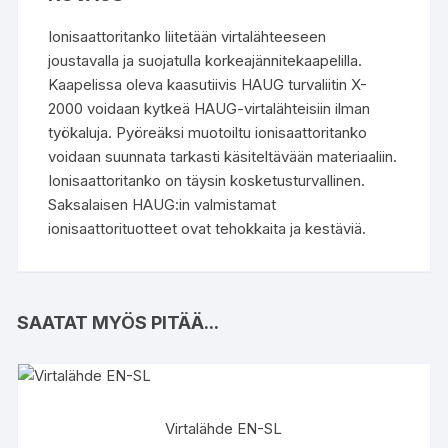
Ionisaattoritanko liitetään virtalähteeseen
joustavalla ja suojatulla korkeajännitekaapelilla.
Kaapelissa oleva kaasutiivis HAUG turvaliitin X-
2000 voidaan kytkeä HAUG-virtalähteisiin ilman
työkaluja. Pyöreäksi muotoiltu ionisaattoritanko
voidaan suunnata tarkasti käsiteltävään materiaaliin.
Ionisaattoritanko on täysin kosketusturvallinen.
Saksalaisen HAUG:in valmistamat
ionisaattorituotteet ovat tehokkaita ja kestäviä.
SAATAT MYÖS PITÄÄ...
Virtalähde EN-SL