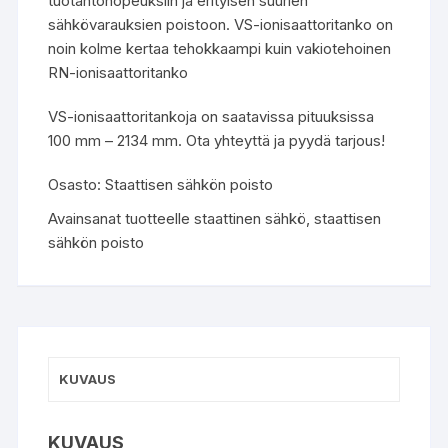
tuotantonopeuksiin ja erityisen suurien
sähkövarauksien poistoon. VS-ionisaattoritanko on
noin kolme kertaa tehokkaampi kuin vakiotehoinen
RN-ionisaattoritanko
VS-ionisaattoritankoja on saatavissa pituuksissa
100 mm – 2134 mm. Ota yhteyttä ja pyydä tarjous!
Osasto:
Staattisen sähkön poisto
Avainsanat tuotteelle
staattinen sähkö
,
staattisen
sähkön poisto
KUVAUS
KUVAUS