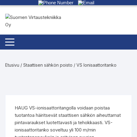
Siirry
suoraan
sisältöön
Etusivu
/
Staattisen sähkön poisto
/ VS Ionisaattoritanko
HAUG VS-ionisaattoritangolla voidaan poistaa
tuotantoa häiritsevät staattisen sähkön aiheuttamat
pintavaraukset luotettavasti ja tehokkaasti. VS-
ionisaattoritanko soveltuu yli 100 m/min