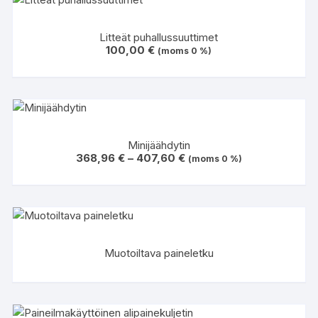
Litteät puhallussuuttimet
100,00
€
(moms 0 %)
Minijäähdytin
Hintaluokka:
368,96
€
–
407,60
€
(moms 0 %)
368,96 €
-
407,60 €
Muotoiltava paineletku