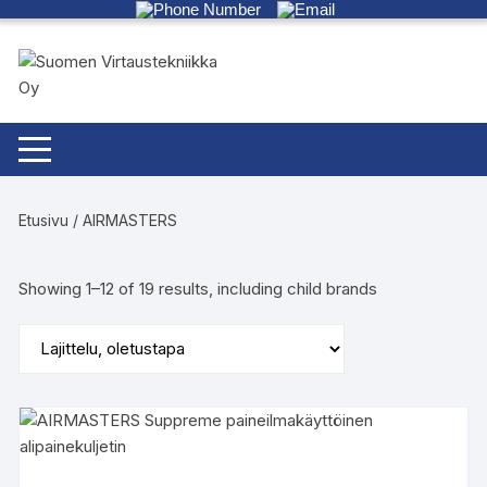
Siirry
suoraan
sisältöön
Etusivu
/ AIRMASTERS
Showing 1–12 of 19 results, including child brands